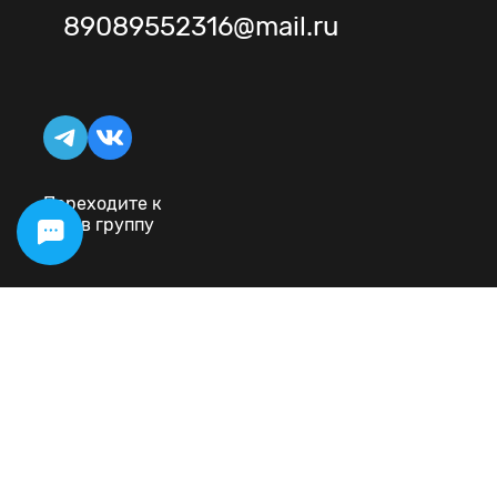
89089552316@mail.ru
Переходите к
нам в группу